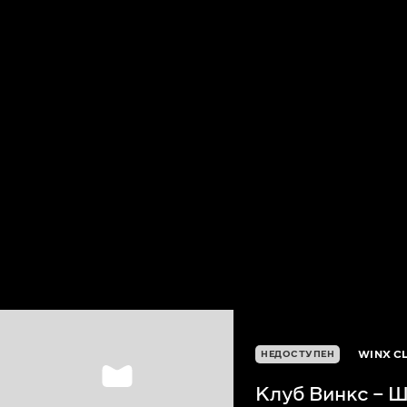
WINX C
НЕДОСТУПЕН
Клуб Винкс – 