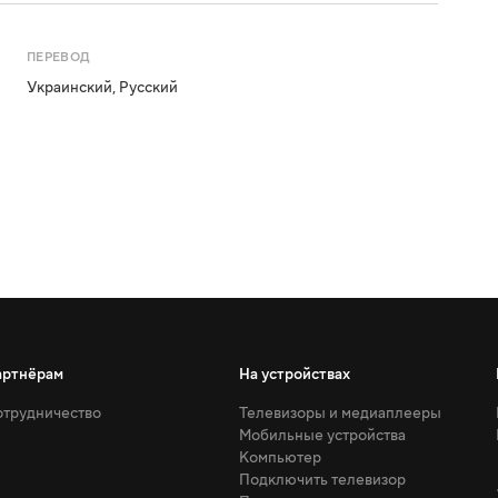
ПЕРЕВОД
Украинский
,
Русский
артнёрам
На устройствах
трудничество
Телевизоры и медиаплееры
Мобильные устройства
Компьютер
Подключить телевизор