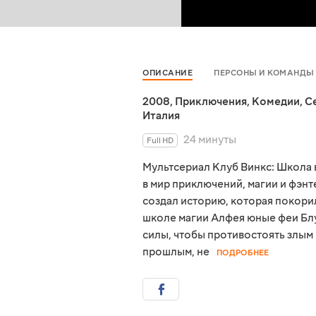
ОПИСАНИЕ
ПЕРСОНЫ И КОМАНДЫ
2008
,
Приключения
,
Комедии
,
С
Италия
24 минуты
Full HD
Мультсериал Клуб Винкс: Школа 
в мир приключений, магии и фэн
создал историю, которая покорил
школе магии Алфея юные феи Блу
силы, чтобы противостоять злым 
прошлым, не
ПОДРОБНЕЕ