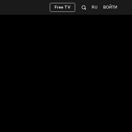
Free TV
RU
ВОЙТИ