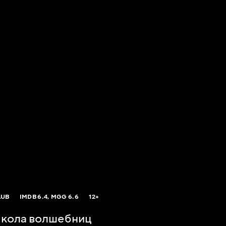
LUB
IMDB
6.4,
MGG
6.6
12+
Школа волшебниц