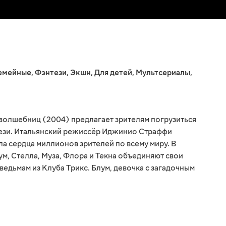
емейные
,
Фэнтези
,
Экшн
,
Для детей
,
Мультсериалы
,
волшебниц (2004) предлагает зрителям погрузиться
тези. Итальянский режиссёр Иджинио Страффи
а сердца миллионов зрителей по всему миру. В
м, Стелла, Муза, Флора и Текна объединяют свои
ведьмам из Клуба Трикс. Блум, девочка с загадочным