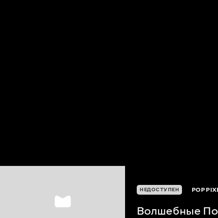
POP PIX
НЕДОСТУПЕН
Волшебные По