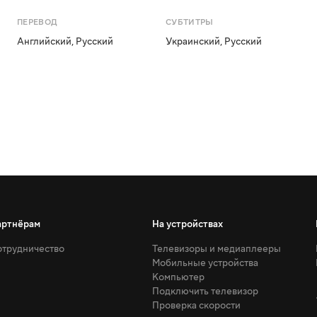
ПЕРЕВОД
СУБТИТРЫ
Английский
,
Русский
Украинский
,
Русский
артнёрам
На устройствах
трудничество
Телевизоры и медиаплееры
Мобильные устройства
Компьютер
Подключить телевизор
Проверка скорости