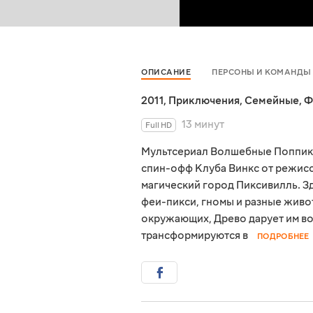
ОПИСАНИЕ
ПЕРСОНЫ И КОМАНДЫ
2011
,
Приключения
,
Семейные
,
Ф
13 минут
Full HD
Мультсериал Волшебные Поппикс
спин-офф Клуба Винкс от режис
магический город Пиксивилль. З
феи-пикси, гномы и разные живо
окружающих, Древо дарует им в
трансформируются в
ПОДРОБНЕЕ