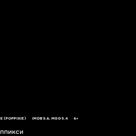
IE (POPPIXIE)
IMDB
5.6,
MGG
5.4
6+
ппикси