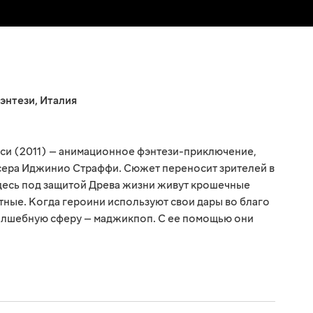
энтези
,
Италия
и (2011) — анимационное фэнтези-приключение,
сера Иджинио Страффи. Сюжет переносит зрителей в
десь под защитой Древа жизни живут крошечные
тные. Когда героини используют свои дары во благо
олшебную сферу — маджикпоп. С ее помощью они