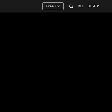
Free TV
RU
ВОЙТИ