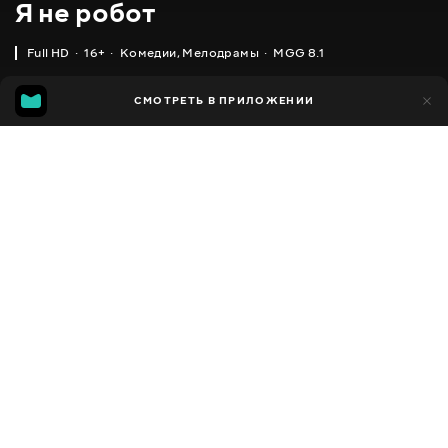
Я не робот
Full HD
16+
Комедии
,
Мелодрамы
MGG 8.1
IMDB
MGG
2 тыс.
СМОТРЕТЬ В ПРИЛОЖЕНИИ
78
8.0
8.1
Добавлено в избранное
ПОДЕЛИТЬСЯ
Roboti aniya
2017 - 2018
,
Южная Корея
Комедии
,
Мелодрамы
,
Facebook
Фантастика
ПЕРЕВОД
Скопировать ссылку
,
,
Украинский
Русский
Корейский
СУБТИТРЫ
,
,
Украинский (авто ИИ)
Русский
Польский (авто ИИ)
ДОСТУПНО
iOS,
Android,
Smart TV,
Консоли,
Медиа плеер