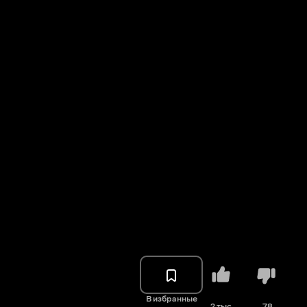
В избранные
2 тыс.
78