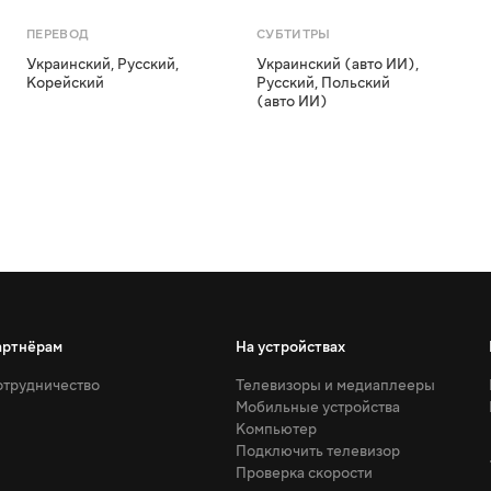
ПЕРЕВОД
СУБТИТРЫ
Украинский
,
Русский
,
Украинский (авто ИИ)
,
Корейский
Русский
,
Польский
(авто ИИ)
артнёрам
На устройствах
трудничество
Телевизоры и медиаплееры
Мобильные устройства
Компьютер
Подключить телевизор
Проверка скорости