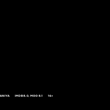
 ANIYA
IMDB
8.0,
MGG
8.1
16+