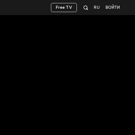
Free TV
RU
ВОЙТИ