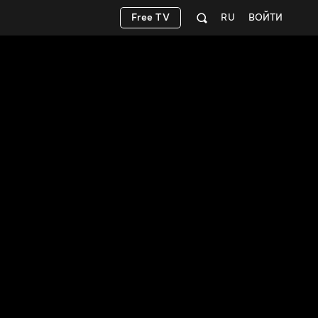
Free TV
RU
ВОЙТИ