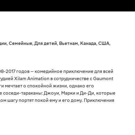
дии
,
Семейные
,
Для детей
,
Вьетнам
,
Канада
,
США
,
08-2017 годов — комедийное приключение для всей
удией Xilam Animation в сотрудничестве с Gaumont
ги мечтает о спокойной жизни, однако его
 соседи-тараканы: Джоуи, Марки и Ди-Ди, которые
ом шагу портят покой ему и его дому. Приключения