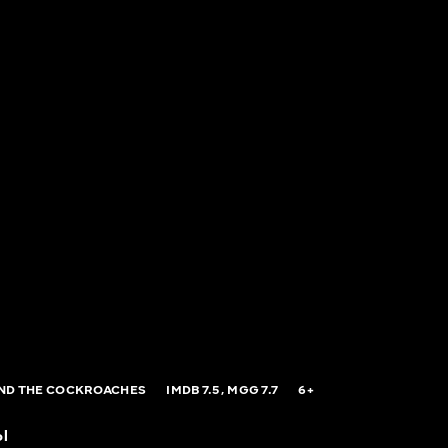
ND THE COCKROACHES
IMDB
7.5,
MGG
7.7
6+
ы