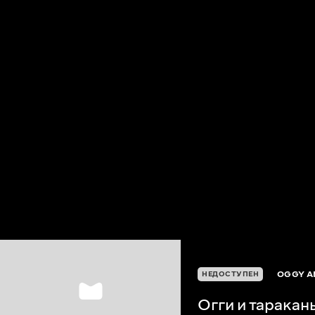
OGGY A
НЕДОСТУПЕН
Огги и таракан