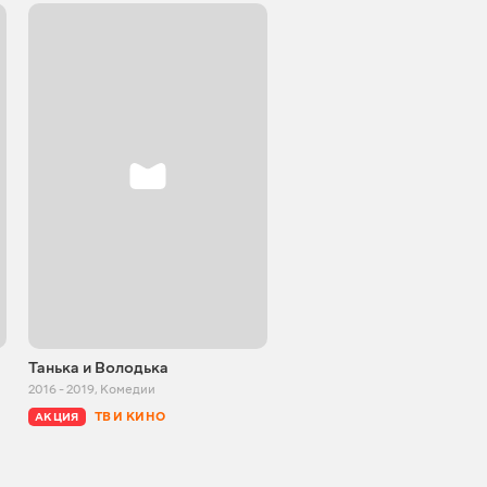
Танька и Володька
Внимание, ведьмы!
2016 - 2019
,
Комедии
1991
,
Комедии
ТВ И КИНО
БЕСПЛАТНО
АКЦИЯ