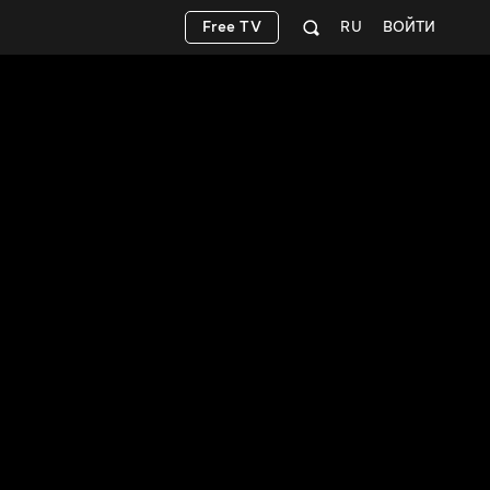
Free TV
RU
ВОЙТИ