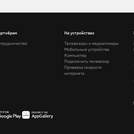
артнёрам
На устройствах
трудничество
Телевизоры и медиаплееры
Мобильные устройства
Компьютер
Подключить телевизор
Проверка скорости
интернета