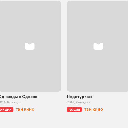
Однажды в Одессе
Недотуркані
2016
,
Комедии
2016
,
Комедии
ТВ И КИНО
ТВ И КИНО
АКЦИЯ
АКЦИЯ