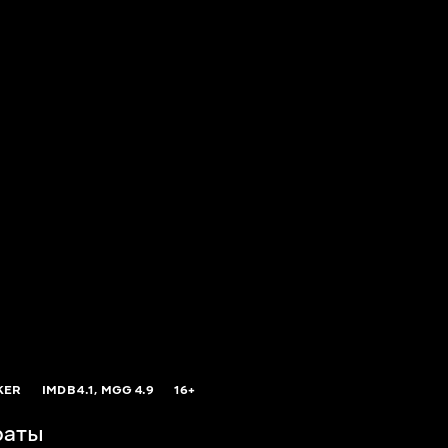
KER
IMDB
4.1,
MGG
4.9
16+
раты