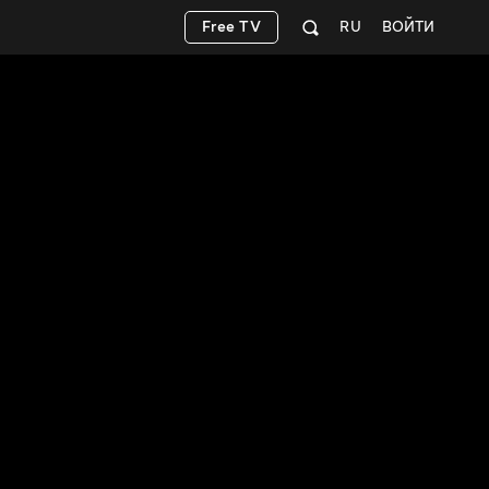
Free TV
RU
ВОЙТИ