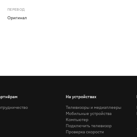
ПЕРЕВОД
Оригинал
артнёрам
На устройствах
трудничество
Телевизоры и медиаплееры
Мобильные устройства
Компьютер
Подключить телевизор
Проверка скорости