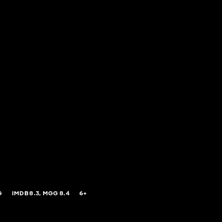
G
IMDB
8.3,
MGG
8.4
6+