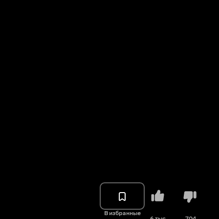
В избранные
6 тыс.
704