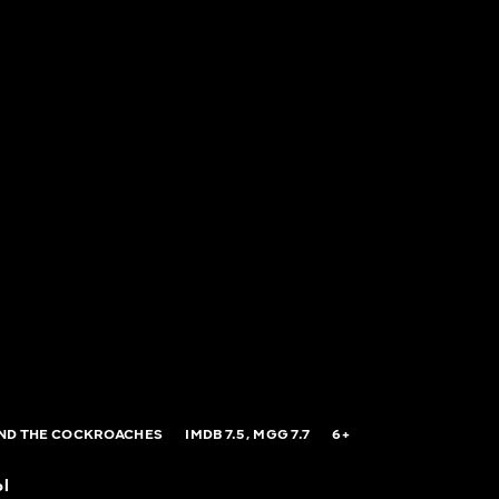
ND THE COCKROACHES
IMDB
7.5,
MGG
7.7
6+
ы