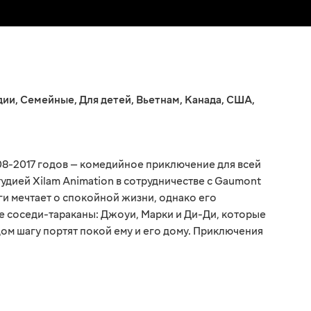
дии
,
Семейные
,
Для детей
,
Вьетнам
,
Канада
,
США
,
08-2017 годов — комедийное приключение для всей
удией Xilam Animation в сотрудничестве с Gaumont
ги мечтает о спокойной жизни, однако его
 соседи-тараканы: Джоуи, Марки и Ди-Ди, которые
ом шагу портят покой ему и его дому. Приключения