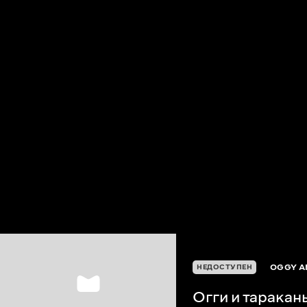
OGGY A
НЕДОСТУПЕН
Огги и таракан