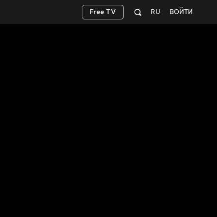
Free TV
RU
ВОЙТИ