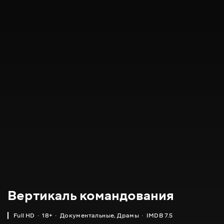
Вертикаль командования
Full HD
18+
Документальные
,
Драмы
IMDB 7.5