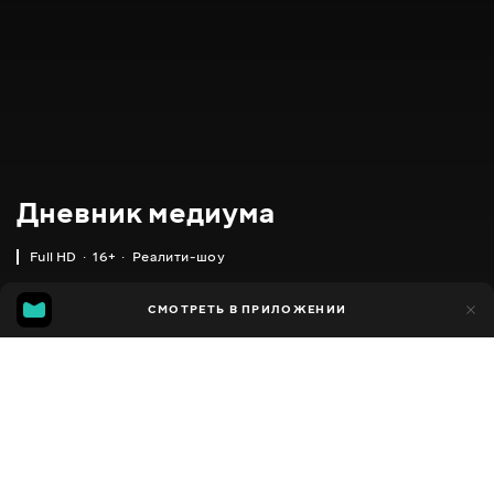
Дневник медиума
Full HD
16+
Реалити-шоу
14
СМОТРЕТЬ В ПРИЛОЖЕНИИ
6
Добавлено в избранное
ПОДЕЛИТЬСЯ
2020
,
Украина
Реалити-шоу
Facebook
ПЕРЕВОД
Украинский