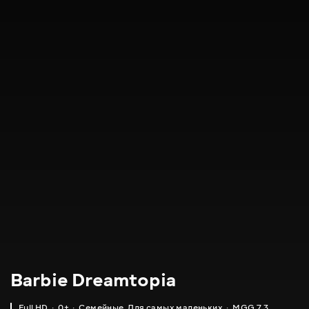
Barbie Dreamtopia
Full HD
0+
Семейные
,
Для самых маленьких
MGG 7.3