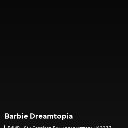
Barbie Dreamtopia
Full HD
0+
Семейные
,
Для самых маленьких
MGG 7.3