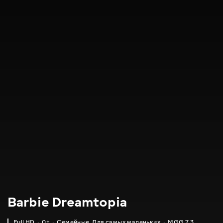
Barbie Dreamtopia
Full HD
0+
Семейные
,
Для самых маленьких
MGG 7.3