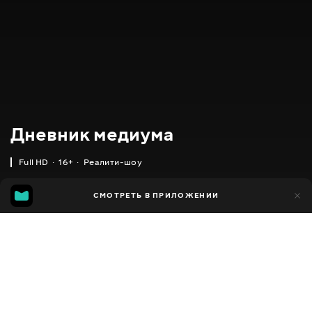
Дневник медиума
Full HD
16+
Реалити-шоу
14
СМОТРЕТЬ В ПРИЛОЖЕНИИ
6
Добавлено в избранное
ПОДЕЛИТЬСЯ
2020
,
Украина
Реалити-шоу
Facebook
ПЕРЕВОД
Украинский