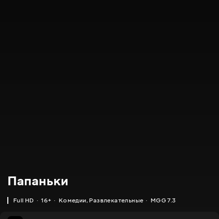
Папаньки
Full HD
16+
Комедии
,
Развлекательные
MGG 7.3