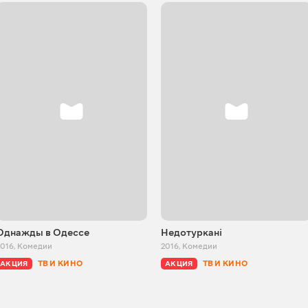
Однажды в Одессе
Недотуркані
2016
,
Комедии
2016
,
Комедии
ТВ И КИНО
ТВ И КИНО
АКЦИЯ
АКЦИЯ