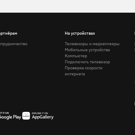
артнёрам
На устройствах
трудничество
Телевизоры и медиаплееры
Мобильные устройства
Компьютер
Подключить телевизор
Проверка скорости
интернета