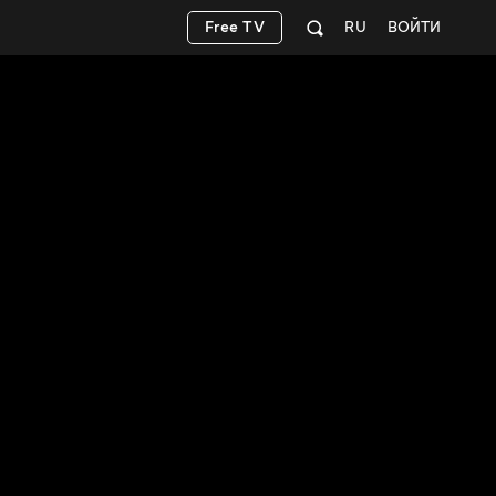
Free TV
RU
ВОЙТИ