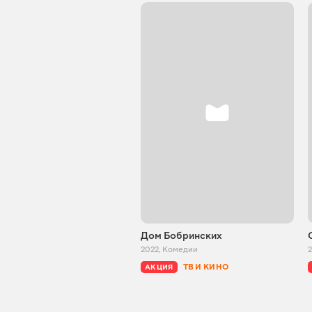
Дом Бобринских
2022
,
Комедии
ТВ И КИНО
АКЦИЯ