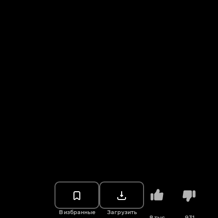
В избранные
Загрузить
8 тыс.
931