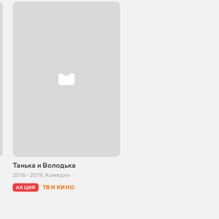
Танька и Володька
Внимание, ведьмы!
2016 - 2019
,
Комедии
1991
,
Комедии
ТВ И КИНО
БЕСПЛАТНО
АКЦИЯ