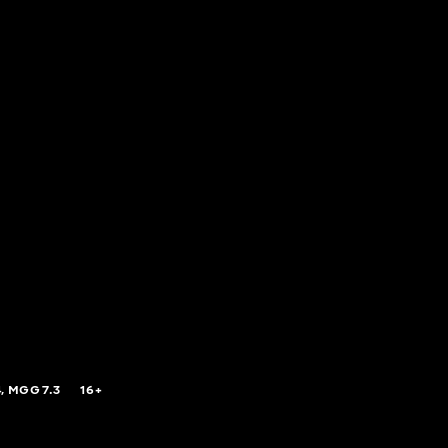
,
MGG
7.3
16+