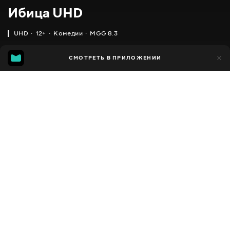
Ибица UHD
UHD
12+
Комедии
MGG 8.3
IMDB
MGG
188
СМОТРЕТЬ В ПРИЛОЖЕНИИ
26
5.1
8.3
Добавлено в избранное
ПОДЕЛИТЬСЯ
1 час 26 минут
Ibiza UHD
2019
,
Франция
Комедии
Facebook
ПЕРЕВОД
,
,
,
Украинский
Русский
Русский с аудиоописанием
Скопировать ссылку
,
Азербайджанский
Французский
СУБТИТРЫ
,
,
Украинский (авто ИИ)
Русский
Эстонский
ДОСТУПНО
iOS,
Android,
Smart TV,
Консоли,
Медиа плеер