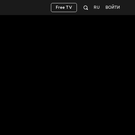
Free TV
RU
ВОЙТИ