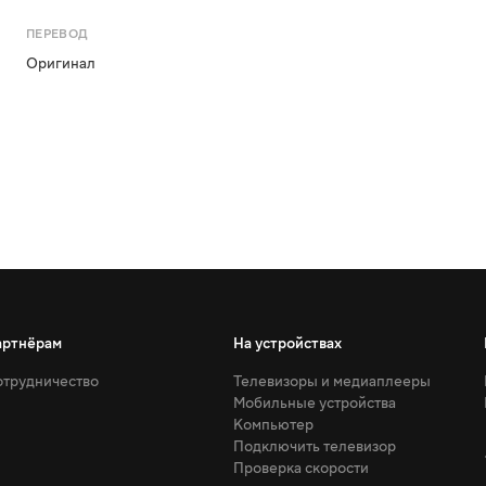
ПЕРЕВОД
Оригинал
артнёрам
На устройствах
трудничество
Телевизоры и медиаплееры
Мобильные устройства
Компьютер
Подключить телевизор
Проверка скорости