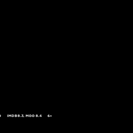
G
IMDB
8.3,
MGG
8.4
6+