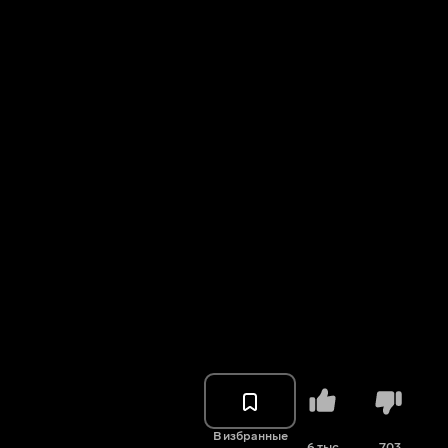
В избранные
6 тыс.
703