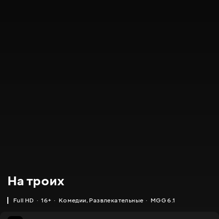
На троих
Full HD
16+
Комедии
,
Развлекательные
MGG 6.1