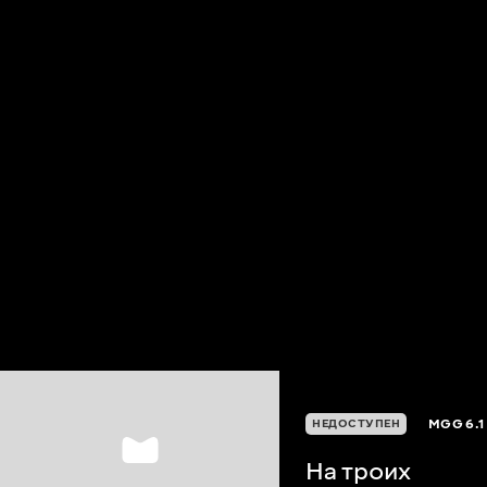
MGG
6.1
НЕДОСТУПЕН
На троих