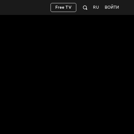
Free TV
RU
ВОЙТИ