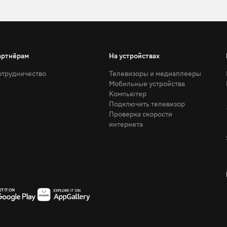
артнёрам
На устройствах
трудничество
Телевизоры и медиаплееры
Мобильные устройства
Компьютер
Подключить телевизор
Проверка скорости
интернета