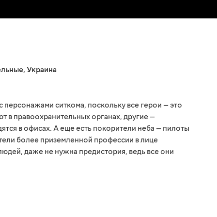
ельные
,
Украина
с персонажами ситкома, поскольку все герои — это
т в правоохранительных органах, другие —
дятся в офисах. А еще есть покорители неба — пилоты
ители более приземленной профессии в лице
людей, даже не нужна предистория, ведь все они