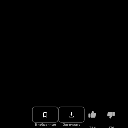
В избранные
Загрузить
766
176