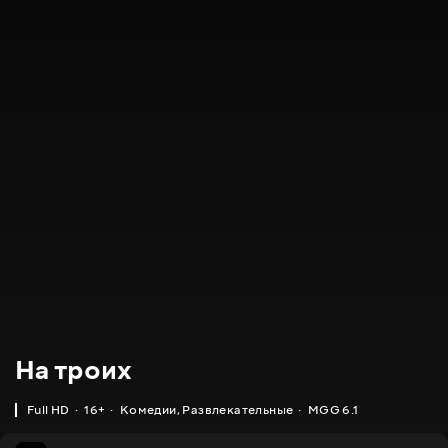
На троих
Full HD
16+
Комедии
,
Развлекательные
MGG 6.1