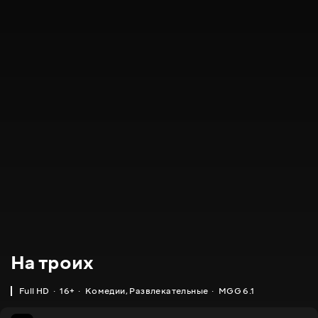
На троих
Full HD
16+
Комедии
,
Развлекательные
MGG 6.1