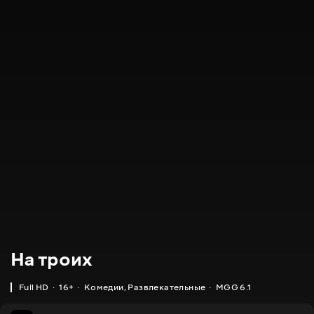
На троих
Full HD
16+
Комедии
,
Развлекательные
MGG 6.1