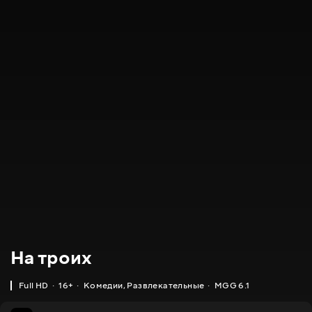
На троих
Full HD
16+
Комедии
,
Развлекательные
MGG 6.1