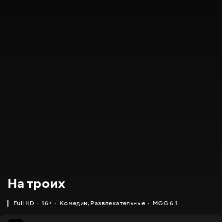
На троих
Full HD
16+
Комедии
,
Развлекательные
MGG 6.1