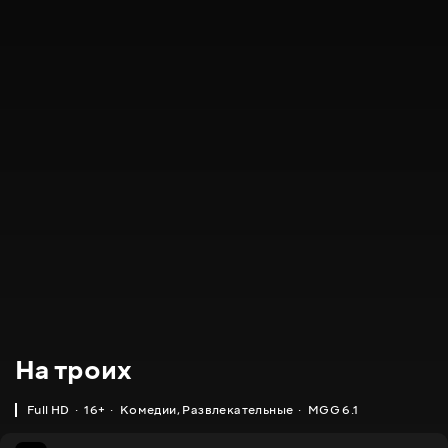
На троих
Full HD
16+
Комедии
,
Развлекательные
MGG 6.1