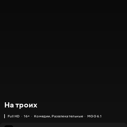
На троих
Full HD
16+
Комедии
,
Развлекательные
MGG 6.1