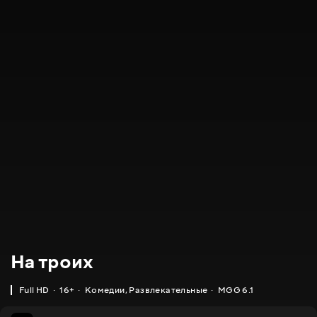
На троих
Full HD
16+
Комедии
,
Развлекательные
MGG 6.1