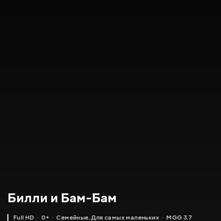
Билли и Бам-Бам
Full HD
0+
Семейные
,
Для самых маленьких
MGG 3.7