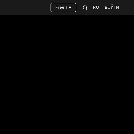
Free TV
RU
ВОЙТИ