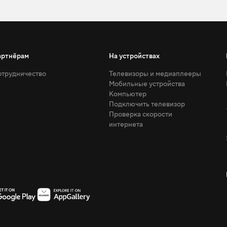
артнёрам
На устройствах
трудничество
Телевизоры и медиаплееры
Мобильные устройства
Компьютер
Подключить телевизор
Проверка скорости
интернета