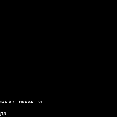
NG STAR
MGG
2.5
0+
да