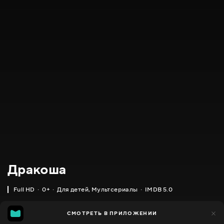
Дракоша
Full HD
0+
Для детей
,
Мультсериалы
IMDB 5.0
IMDB
MGG
180
СМОТРЕТЬ В ПРИЛОЖЕНИИ
111
5.0
4.0