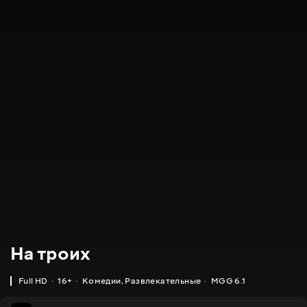
На троих
Full HD
16+
Комедии
,
Развлекательные
MGG 6.1