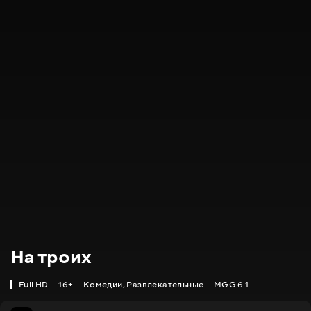
На троих
Full HD
16+
Комедии
,
Развлекательные
MGG 6.1