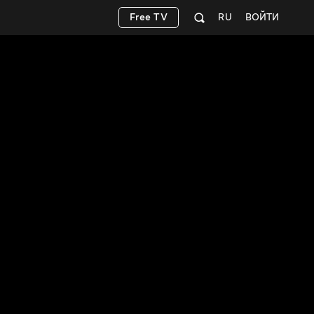
Free TV
RU
ВОЙТИ