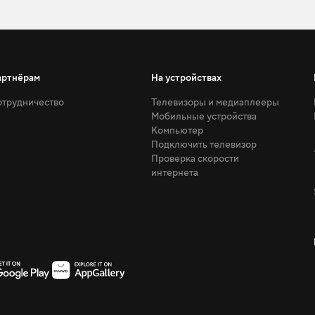
артнёрам
На устройствах
трудничество
Телевизоры и медиаплееры
Мобильные устройства
Компьютер
Подключить телевизор
Проверка скорости
интернета