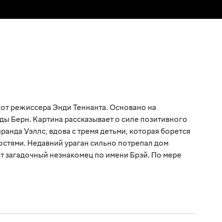
 от режиссера Энди Теннанта. Основано на
ы Берн. Картина рассказывает о силе позитивного
анда Уэллс, вдова с тремя детьми, которая борется
стями. Недавний ураган сильно потрепал дом
ит загадочный незнакомец по имени Брэй. По мере