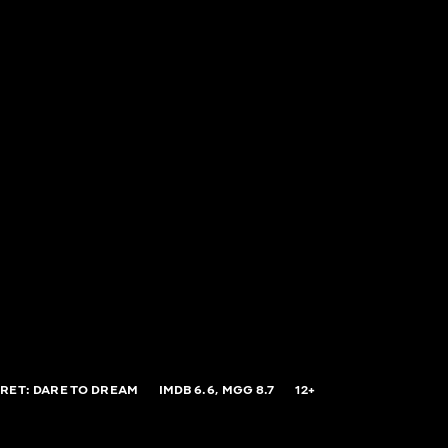
RET: DARE TO DREAM
IMDB
6.6,
MGG
8.7
12+