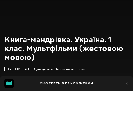
Книга-мандрівка. Україна. 1
клас. Мультфільми (жестовою
мовою)
Full HD
6+
Для детей
,
Познавательные
18
СМОТРЕТЬ В ПРИЛОЖЕНИИ
11
Добавлено в избранное
ПОДЕЛИТЬСЯ
2020
,
Украина
Для детей
,
Познавательные
Facebook
ПЕРЕВОД
Украинский