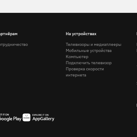
артнёрам
На устройствах
трудничество
Телевизоры и медиаплееры
Мобильные устройства
Компьютер
Подключить телевизор
Проверка скорости
интернета