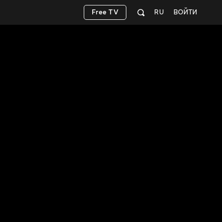
Free TV
RU
ВОЙТИ