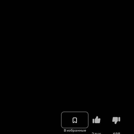
В избранные
2 тыс.
698