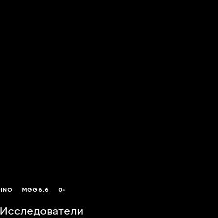
DINO
MGG
6.6
0+
 Исследователи