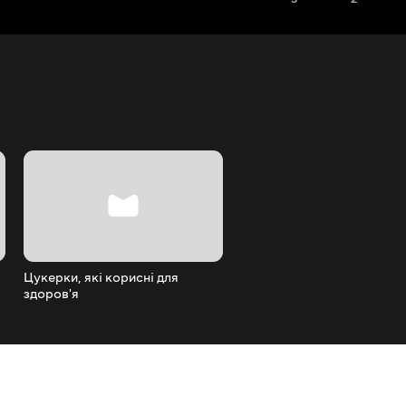
Цукерки, які корисні для
Як вибрати найсмачніший
здоров'я
кавун кожного разу?