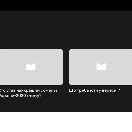
Хто став найкращим сомельє
Що треба їсти у вересні?
України-2020 і чому?