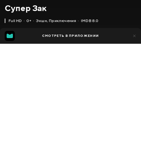
Супер Зак
Full HD
0+
Экшн
,
Приключения
IMDB 8.0
IMDB
MGG
10 тыс.
СМОТРЕТЬ В ПРИЛОЖЕНИИ
2 тыс.
8.0
6.4
Добавлено в избранное
ПОДЕЛИТЬСЯ
Super Zach
2018 - 2020
,
Южная Корея
Экшн
,
Приключения
,
Facebook
Семейные
,
Для самых маленьких
ПЕРЕВОД
Скопировать ссылку
,
Украинский
Русский
СУБТИТРЫ
,
,
Русский
Грузинский
Кыргызский
ДОСТУПНО
iOS,
Android,
Smart TV,
Консоли,
Медиа плеер