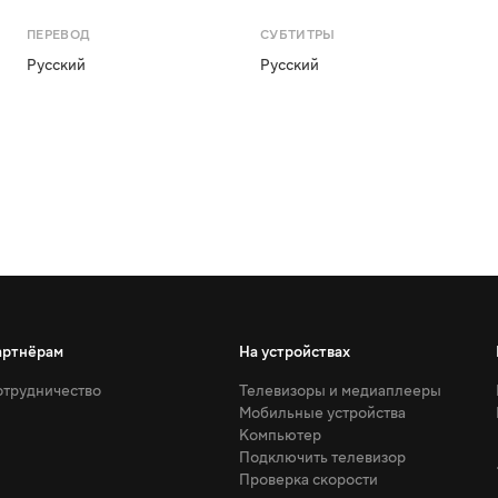
ПЕРЕВОД
СУБТИТРЫ
Русский
Русский
артнёрам
На устройствах
трудничество
Телевизоры и медиаплееры
Мобильные устройства
Компьютер
Подключить телевизор
Проверка скорости