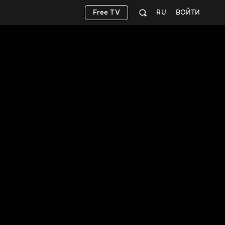
Free TV
RU
ВОЙТИ