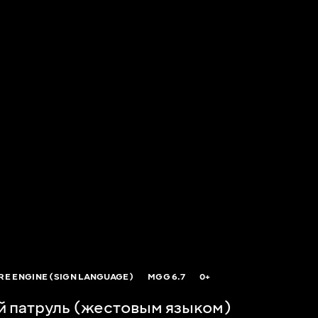
IRE ENGINE (SIGN LANGUAGE)
MGG
6.7
0+
й патруль (жестовым языком)