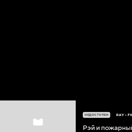
RAY – F
НЕДОСТУПЕН
Рэй и пожарны