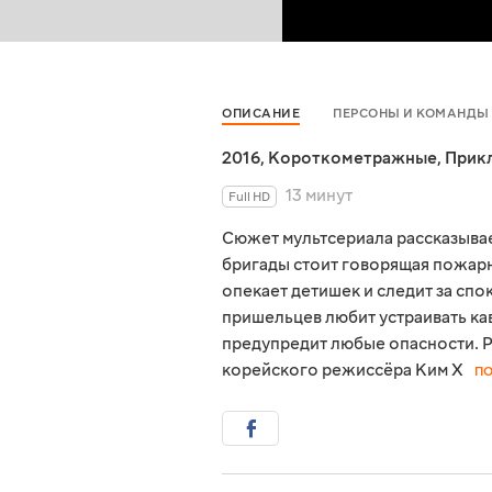
ОПИСАНИЕ
ПЕРСОНЫ И КОМАНДЫ
2016
,
Короткометражные
,
Прик
13 минут
Full HD
Сюжет мультсериала рассказывае
бригады стоит говорящая пожарн
опекает детишек и следит за спо
пришельцев любит устраивать ка
предупредит любые опасности. Р
корейского режиссёра Ким Х
П