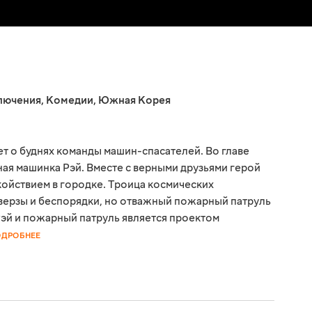
лючения
,
Комедии
,
Южная Корея
т о буднях команды машин-спасателей. Во главе
ая машинка Рэй. Вместе с верными друзьями герой
койствием в городке. Троица космических
верзы и беспорядки, но отважный пожарный патруль
эй и пожарный патруль является проектом
ОДРОБНЕЕ