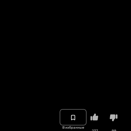
В избранные
237
99