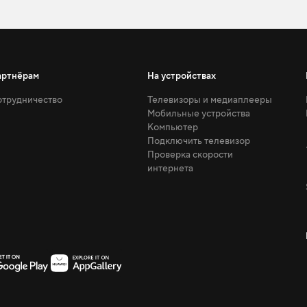
артнёрам
На устройствах
трудничество
Телевизоры и медиаплееры
Мобильные устройства
Компьютер
Подключить телевизор
Проверка скорости
интернета