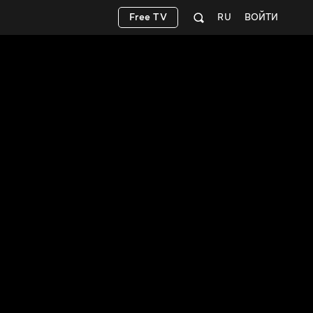
Free TV
RU
ВОЙТИ