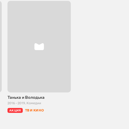
Танька и Володька
Внимание, ведьмы!
2016 - 2019
,
Комедии
1991
,
Комедии
ТВ И КИНО
БЕСПЛАТНО
АКЦИЯ