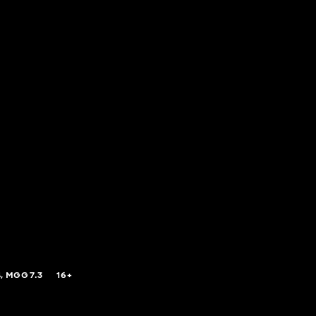
,
MGG
7.3
16+