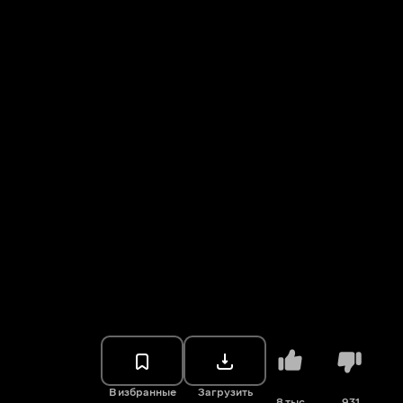
В избранные
Загрузить
8 тыс.
931