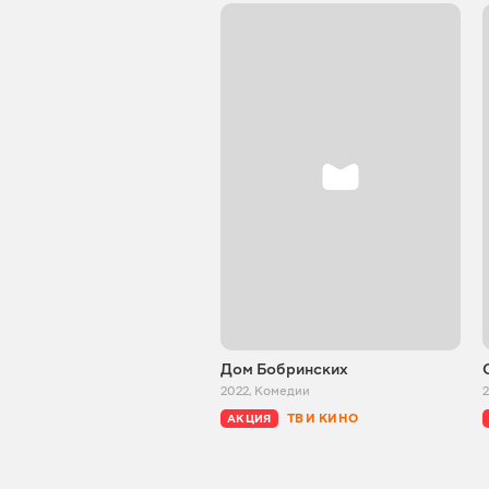
Дом Бобринских
2022
,
Комедии
ТВ И КИНО
АКЦИЯ