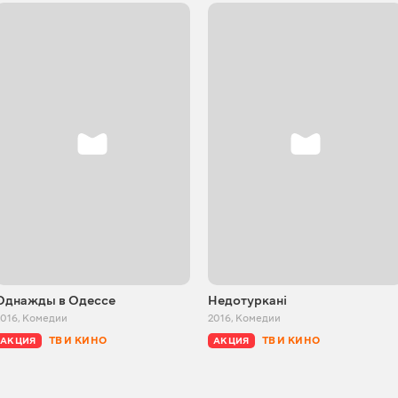
Однажды в Одессе
Недотуркані
2016
,
Комедии
2016
,
Комедии
ТВ И КИНО
ТВ И КИНО
АКЦИЯ
АКЦИЯ