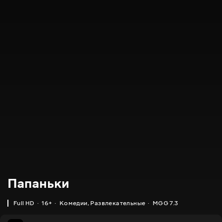
Папаньки
Full HD
16+
Комедии
,
Развлекательные
MGG 7.3