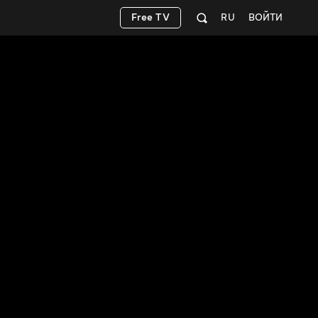
Free TV
RU
ВОЙТИ