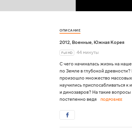
ОПИСАНИЕ
2012
,
Военные
,
Южная Корея
44 минуты
Full HD
С чего начиналась жизнь на наше
по Земле в глубокой древности?
произошло множество массовых 
научились приспосабливаться к 
и динозавров? На такие вопросы 
постепенно ведя
ПОДРОБНЕЕ