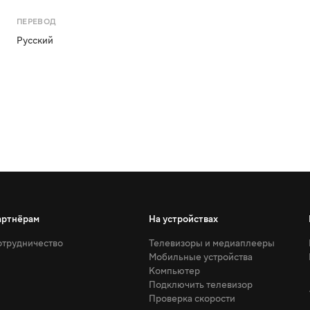
ПЕРЕВОД
Русский
артнёрам
На устройствах
трудничество
Телевизоры и медиаплееры
Мобильные устройства
Компьютер
Подключить телевизор
Проверка скорости