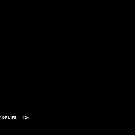
 OF LIFE
12+