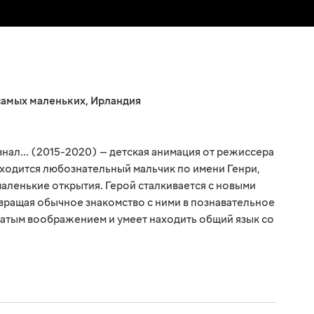
самых маленьких
,
Ирландия
знал... (2015-2020) — детская анимация от режиссера
аходится любознательный мальчик по имени Генри,
ленькие открытия. Герой сталкивается с новыми
вращая обычное знакомство с ними в познавательное
гатым воображением и умеет находить общий язык со