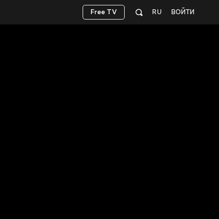
Free TV
RU
ВОЙТИ