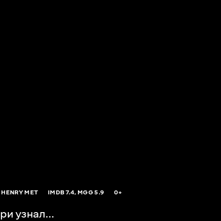
 HENRY MET
IMDB
7.4,
MGG
5.9
0+
ри узнал...