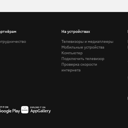
артнёрам
На устройствах
трудничество
Телевизоры и медиаплееры
Мобильные устройства
Компьютер
Подключить телевизор
Проверка скорости
интернета