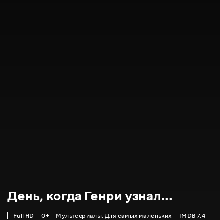
День, когда Генри узнал...
Full HD
0+
Мультсериалы
,
Для самых маленьких
IMDB 7.4