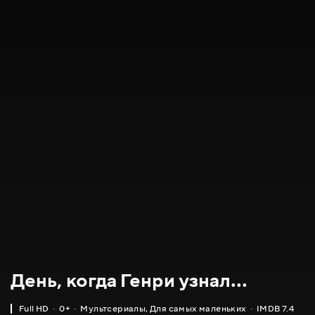
День, когда Генри узнал...
Full HD
0+
Мультсериалы
,
Для самых маленьких
IMDB 7.4