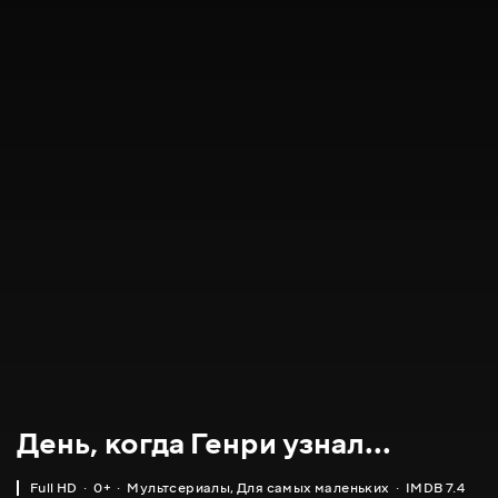
День, когда Генри узнал...
Full HD
0+
Мультсериалы
,
Для самых маленьких
IMDB 7.4