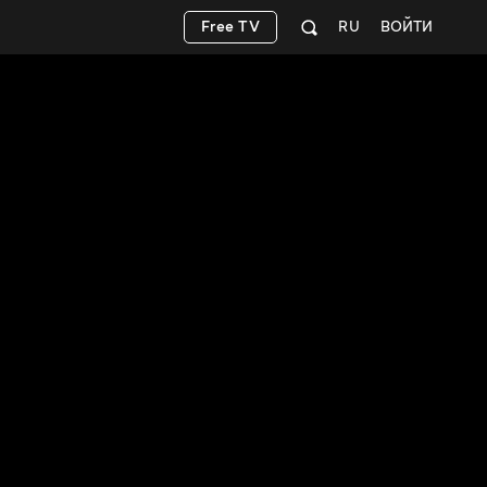
Free TV
RU
ВОЙТИ