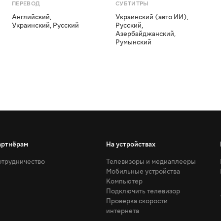
ПЕРЕВОД
СУБТИТРЫ
Английский
,
Украинский (авто ИИ)
,
Украинский
,
Русский
Русский
,
Азербайджанский
,
Румынский
артнёрам
На устройствах
трудничество
Телевизоры и медиаплееры
Мобильные устройства
Компьютер
Подключить телевизор
Проверка скорости
интернета