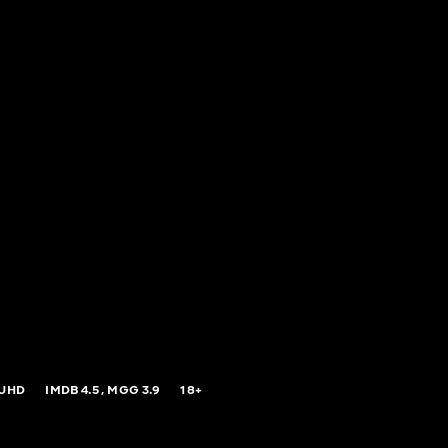
 UHD
IMDB
4.5,
MGG
3.9
18+