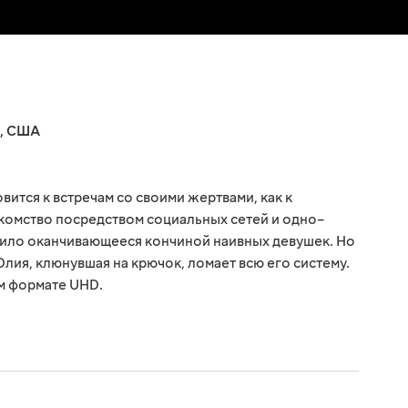
,
США
ится к встречам со своими жертвами, как к
акомство посредством социальных сетей и одно–
вило оканчивающееся кончиной наивных девушек. Но
ия, клюнувшая на крючок, ломает всю его систему.
м формате UHD.