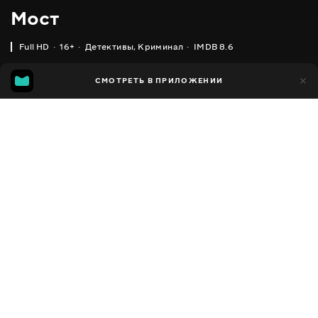
Мост
Full HD
16+
Детективы
,
Криминал
IMDB 8.6
IMDB
MGG
27 тыс.
СМОТРЕТЬ В ПРИЛОЖЕНИИ
1 тыс.
8.6
7.5
Добавлено в избранное
ПОДЕЛИТЬСЯ
Bron/Broen
2011 - 2018
,
Дания
,
Швеция
Детективы
,
Криминал
,
Facebook
Мистика
,
Триллеры
ПЕРЕВОД
Скопировать ссылку
,
,
Украинский
Русский
Датский
СУБТИТРЫ
,
,
Украинский
Русский
Румынский
ДОСТУПНО
iOS,
Android,
Smart TV,
Консоли,
Медиа плеер