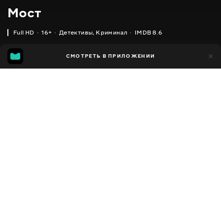
Мост
Full HD
16+
Детективы
,
Криминал
IMDB 8.6
IMDB
MGG
27 тыс.
СМОТРЕТЬ В ПРИЛОЖЕНИИ
1 тыс.
8.6
7.5
Добавлено в избранное
ПОДЕЛИТЬСЯ
Bron/Broen
2011 - 2018
,
Дания
,
Швеция
Детективы
,
Криминал
,
Facebook
Мистика
,
Триллеры
ПЕРЕВОД
Скопировать ссылку
,
,
Украинский
Русский
Датский
СУБТИТРЫ
,
,
Украинский
Русский
Румынский
ДОСТУПНО
iOS,
Android,
Smart TV,
Консоли,
Медиа плеер