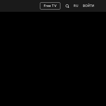
Free TV
RU
ВОЙТИ