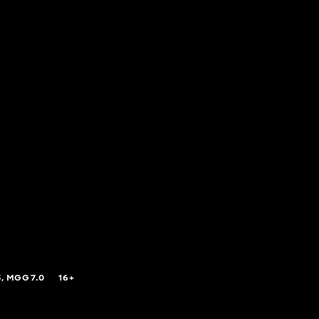
5,
MGG
7.0
16+