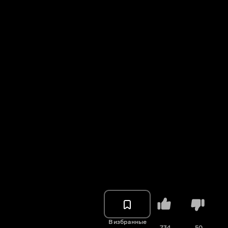
В избранные
734
50