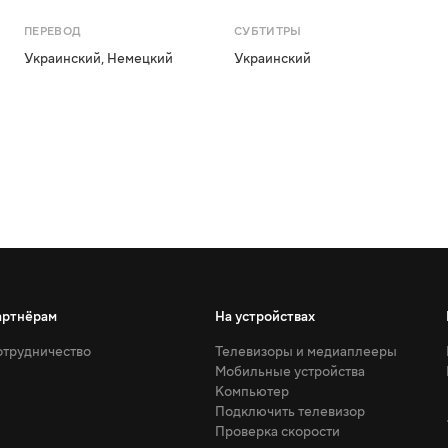
ПЕРЕВОД
СУБТИТРЫ
Украинский
,
Немецкий
Украинский
артнёрам
На устройствах
трудничество
Телевизоры и медиаплееры
Мобильные устройства
Компьютер
Подключить телевизор
Проверка скорости